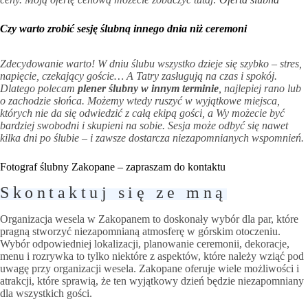
Czy warto zrobić sesję ślubną innego dnia niż ceremoni
Zdecydowanie warto! W dniu ślubu wszystko dzieje się szybko – stres,
napięcie, czekający
goście
… A Tatry zasługują na czas i spokój.
Dlatego polecam
plener ślubny w innym terminie
, najlepiej rano lub
o zachodzie słońca. Możemy wtedy ruszyć w wyjątkowe miejsca,
których nie da się odwiedzić z całą ekipą gości, a Wy możecie być
bardziej swobodni i skupieni na sobie. Sesja może odbyć się nawet
kilka dni po ślubie – i zawsze dostarcza niezapomnianych wspomnień.
Fotograf ślubny Zakopane – zapraszam do kontaktu
Skontaktuj się ze mną
Organizacja wesela w Zakopanem to doskonały wybór dla par, które
pragną stworzyć niezapomnianą atmosferę w górskim otoczeniu.
Wybór odpowiedniej lokalizacji, planowanie ceremonii, dekoracje,
menu i rozrywka to tylko niektóre z aspektów, które należy wziąć pod
uwagę przy organizacji wesela. Zakopane oferuje wiele możliwości i
atrakcji, które sprawią, że ten wyjątkowy dzień będzie niezapomniany
dla wszystkich gości.