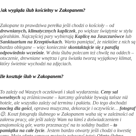
J
ak wygląda ślub kościelny w Zakopanem?
Zakopane to prawdziwa perełka jeśli chodzi o kościoły – od
drewnianych, klimatycznych kapliczek
, po większe świątynie w stylu
góralskim. Najczęściej pary wybierają
Kaplicę na Jaszczurówce
lub
Sanktuarium na Krzeptówkach
. Warto pamiętać, że niektóre z nich są
bardzo oblegane – więc koniecznie
skontaktujcie się z parafią
odpowiednio wcześnie
. W dniu ślubu polecam też chwilę na oddech –
otoczenie, drewniane wnętrza i gra światła tworzą wyjątkowy klimat,
który świetnie wychodzi na zdjęciach.
Ile kosztuje ślub w Zakopanem?
To zależy od Waszych oczekiwań i skali wydarzenia.
Ceny sal
weselnych
są zróżnicowane – karczmy góralskie bywają tańsze niż
hotele, ale wszystko zależy od terminu i pakietu. Do tego dochodzi
nocleg dla gości
, oprawa muzyczna, dekoracje i oczywiście…
fotograf
😉. Koszt fotografa ślubnego w Zakopanem waha się w zależności od
zakresu pracy, ale jeśli zależy Wam na kimś z doświadczeniem i
znajomością gór, warto przeznaczyć na to solidny budżet –
to
pamiątka na całe życie
. Jestem bardzo otwarty jeśli chodzi o kwestię
ceny. Moją ofertę cenową możecie zobaczyć tutaj:
Oferta ślubna