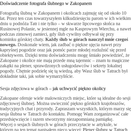
Doświadczenie fotografa ślubnego w Zakopanem
Fotografią ślubną w Zakopanem i okolicach zajmuję się od około 10
lat. Przez ten czas towarzyszyłem kilkudziesięciu parom w ich wielkim
dniu u podnóża Tatr i nie tylko – w skwarze lipcowego słońca na
Rusinowej Polanie, w jesiennej mgle na Kasprowym Wierchu, a nawet
podczas zimowej zamieci, gdy ślub cywilny odbywał się przy
kominku górskiej chaty.
Każdy ślub w górach nauczył mnie czegoś
nowego.
Doskonale wiem, jak zadbać o piękne ujęcia nawet przy
kapryśnej pogodzie oraz jak pomóc parze młodej rozluźnić się przed
obiektywem. Dzięki temu doświadczeniu mogę śmiało powiedzieć, że
Zakopane i okolice nie mają przede mną tajemnic – znam tu magiczne
zakątki na plener, sprawdzonych usługodawców i sekrety lokalnej
pogody. Chętnie podzielę się tą wiedzą, aby Wasz ślub w Tatrach był
dokładnie taki, jak sobie wymarzyliście.
Sesja zdjęciowa w górach
– jak uchwycić piękno okolicy
Zakopane oferuje wiele malowniczych miejsc, które są idealne do sesji
zdjęciowej ślubnej. Można uwiecznić piękno górskich krajobrazów,
tradycyjnych chat i przyrody. Zapraszam wszystkich, którym marzy się
sesja ślubna w Tatrach do kontaktu. Pomogę Wam zorganizować całe
przedsięwzięcie i razem stworzymy niezapomnianą pamiątkę.
Więcej o sesjach ślubnych w górach przeczytacie w artykule, w
którym na ten temat napisałem nieco więcej:
Plener ślubny w Tatrach