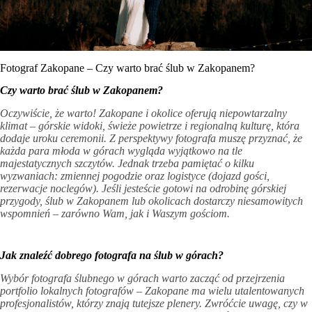
Fotograf Zakopane – Czy warto brać ślub w Zakopanem?
Czy warto brać ślub w Zakopanem?
Oczywiście, że warto! Zakopane i okolice oferują niepowtarzalny
klimat – górskie widoki, świeże powietrze i regionalną kulturę, która
dodaje uroku ceremonii. Z perspektywy fotografa muszę przyznać, że
każda para młoda w górach wygląda wyjątkowo na tle
majestatycznych szczytów. Jednak trzeba pamiętać o kilku
wyzwaniach: zmiennej pogodzie oraz logistyce (dojazd gości,
rezerwacje noclegów). Jeśli jesteście gotowi na odrobinę górskiej
przygody, ślub w Zakopanem lub okolicach dostarczy niesamowitych
wspomnień – zarówno Wam, jak i Waszym gościom.
Jak znaleźć dobrego fotografa na ślub w górach?
Wybór fotografa ślubnego w górach warto zacząć od przejrzenia
portfolio lokalnych fotografów – Zakopane ma wielu utalentowanych
profesjonalistów, którzy znają tutejsze plenery. Zwróćcie uwagę, czy w