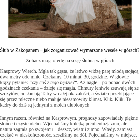
Ślub w Zakopanem – jak zorganizować wymarzone wesele w górach?
Zobacz moją ofertę na sesję ślubną w górach
Kasprowy Wierch. Mgła tak gęsta, że ledwo widzę parę młodą stojącą
dwa metry ode mnie. Czekamy. 10 minut, 30, godzinę. W głowie
krąży pytanie:
“czy coś z tego będzie?
“. Aż nagle – po ponad dwóch
godzinach czekania – dzieje się magia. Chmury leniwie zsuwają się ze
szczytów, odsłaniają Tatry w całej okazałości, a światło przebijające
się przez mleczne niebo maluje niesamowity klimat. Klik. Klik. Te
kadry do dziś są jednymi z moich ulubionych.
Innym razem, również na Kasprowym, prognozy zapowiadały piękne
słońce i czyste niebo. Wjechaliśmy kolejką pełni entuzjazmu, ale
natura zagrała po swojemu – deszcz, wiatr i zimno. Wtedy, zamiast
czekać w nieskończoność, zeszliśmy na dół. Pojechaliśmy w miejsce,