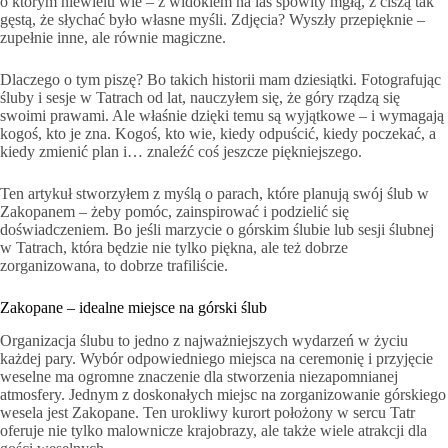
o którym niewielu wie – z widokiem na las spowity mgłą, z ciszą tak
gęstą, że słychać było własne myśli. Zdjęcia? Wyszły przepięknie –
zupełnie inne, ale równie magiczne.
Dlaczego o tym piszę? Bo takich historii mam dziesiątki. Fotografując
śluby i sesje w Tatrach od lat, nauczyłem się, że góry rządzą się
swoimi prawami. Ale właśnie dzięki temu są wyjątkowe – i wymagają
kogoś, kto je zna. Kogoś, kto wie, kiedy odpuścić, kiedy poczekać, a
kiedy zmienić plan i… znaleźć coś jeszcze piękniejszego.
Ten artykuł stworzyłem z myślą o parach, które planują swój ślub w
Zakopanem – żeby pomóc, zainspirować i podzielić się
doświadczeniem. Bo jeśli marzycie o górskim ślubie lub sesji ślubnej
w Tatrach, która będzie nie tylko piękna, ale też dobrze
zorganizowana, to dobrze trafiliście.
Zakopane – idealne miejsce na górski ślub
Organizacja ślubu to jedno z najważniejszych wydarzeń w życiu
każdej pary. Wybór odpowiedniego miejsca na ceremonię i przyjęcie
weselne ma ogromne znaczenie dla stworzenia niezapomnianej
atmosfery. Jednym z doskonałych miejsc na zorganizowanie górskiego
wesela jest Zakopane. Ten urokliwy kurort położony w sercu Tatr
oferuje nie tylko malownicze krajobrazy, ale także wiele atrakcji dla