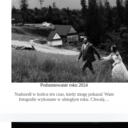
Podsumowanie roku 2024
Nadszedł w końcu ten czas, kiedy mogę pokazać Wam
fotografie wykonane w ubiegłym roku. Chwalę…