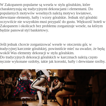
W Zakopanem popularne są wesela w stylu góralskim, które
charakteryzują się tradycyjnymi dekoracjami i elementami. Do
popularnych motywów weselnych należą motywy kwiatowe,
drewniane elementy, hafty i wzory góralskie. Jednak styl góralski
oczywiście nie wszystkim musi przypaść do gustu. Większość hoteli w
Zakopanem i okolicach bez problemu zorganizuje wesele, na którym
będzie panował styl bankietowy.
Jeśli jednak chcecie zorganizować wesele w otoczeniu gór, w
tradycyjnej karczmie góralskiej, powinniście mieć na uwadze, że będą
wokół Was elementy dekoracji w stylu góralskim.
Do tradycyjnych dekoracji góralskich w karczmach należą często
ręcznie wykonane ozdoby, takie jak koronki, hafty i drewniane rzeźby.