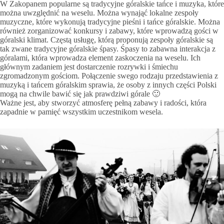
W Zakopanem popularne są tradycyjne góralskie tańce i muzyka, które
można uwzględnić na weselu. Można wynająć lokalne zespoły
muzyczne, które wykonują tradycyjne pieśni i tańce góralskie. Można
również zorganizować konkursy i zabawy, które wprowadzą gości w
góralski klimat. Częstą usługę, którą proponują zespoły góralskie są
tak zwane tradycyjne góralskie śpasy. Śpasy to zabawna interakcja z
góralami, która wprowadza element zaskoczenia na weselu. Ich
głównym zadaniem jest dostarczenie rozrywki i śmiechu
zgromadzonym gościom. Połączenie swego rodzaju przedstawienia z
muzyką i tańcem góralskim sprawia, że osoby z innych części Polski
mogą na chwile bawić się jak prawdziwi górale 🙂
Ważne jest, aby stworzyć atmosferę pełną zabawy i radości, która
zapadnie w pamięć wszystkim uczestnikom wesela.