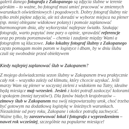
galerii danego
fotografa z Zakopanego
są zdjęcia ślubne w terenie
górskim – to ważne, bo fotograf musi umieć pracować w zmiennych
warunkach oświetleniowych i pogodowych. Dobry fotograf ślubny nie
tylko zrobi piękne zdjęcia, ale też doradzi w wyborze miejsca na plener
(np. mniej oblegane widokowe polany) i pomoże zaplanować
harmonogram dnia, aby wykorzystać najlepsze światło. Szukając
fotografa, warto popytać inne pary o opinie, sprawdzić
referencje
oraz po prostu porozmawiać – chemia i zaufanie między Wami a
fotografem są kluczowe.
Jako lokalny fotograf ślubny z Zakopanego
często pomagam moim parom w logistyce i dbam, by w dniu ślubu
czuli się swobodnie przed obiektywem
Kiedy najlepiej zaplanować ślub w Zakopanem?
Z mojego doświadczenia sezon ślubny w Zakopanem trwa praktycznie
cały rok – wszystko zależy od klimatu, który chcecie uzyskać. Jeśli
marzy Wam się plener w soczystej zieleni z widokiem na Tatry, idealne
będą miesiące
maj–wrzesień
.
Jesień
z kolei potrafi zaskoczyć kolorami
i spokojem (mniej turystów!). Dla fanów białych krajobrazów –
zimowy ślub w Zakopanem
ma swój niepowtarzalny urok, choć trzeba
być gotowym na dodatkową logistykę w śnieżnych warunkach.
Niezależnie od pory roku, Zakopane i okolice potrafią zachwycić.
Ważne tylko, by
zarezerwować lokal i fotografa z wyprzedzeniem –
nawet rok wcześniej
, szczególnie na popularne miesiące!