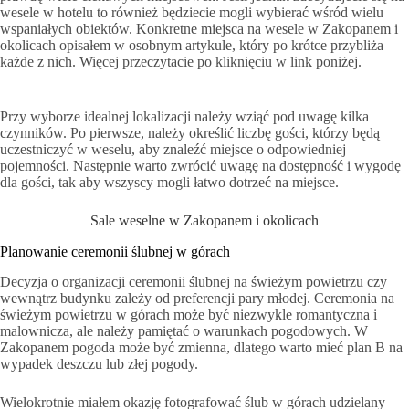
wesele w hotelu to również będziecie mogli wybierać wśród wielu
wspaniałych obiektów. Konkretne miejsca na wesele w Zakopanem i
okolicach opisałem w osobnym artykule, który po krótce przybliża
każde z nich. Więcej przeczytacie po kliknięciu w link poniżej.
Przy wyborze idealnej lokalizacji należy wziąć pod uwagę kilka
czynników. Po pierwsze, należy określić liczbę gości, którzy będą
uczestniczyć w weselu, aby znaleźć miejsce o odpowiedniej
pojemności. Następnie warto zwrócić uwagę na dostępność i wygodę
dla gości, tak aby wszyscy mogli łatwo dotrzeć na miejsce.
Sale weselne w Zakopanem i okolicach
Planowanie ceremonii ślubnej w górach
Decyzja o organizacji ceremonii ślubnej na świeżym powietrzu czy
wewnątrz budynku zależy od preferencji pary młodej. Ceremonia na
świeżym powietrzu w górach może być niezwykle romantyczna i
malownicza, ale należy pamiętać o warunkach pogodowych. W
Zakopanem pogoda może być zmienna, dlatego warto mieć plan B na
wypadek deszczu lub złej pogody.
Wielokrotnie miałem okazję fotografować ślub w górach udzielany