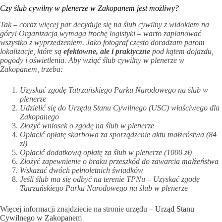
Czy ślub cywilny w plenerze w Zakopanem jest możliwy?
Tak – coraz więcej par decyduje się na ślub cywilny z widokiem na
góry! Organizacja wymaga trochę logistyki – warto zaplanować
wszystko z wyprzedzeniem. Jako fotograf często doradzam parom
lokalizacje, które są
efektowne, ale i praktyczne
pod kątem dojazdu,
pogody i oświetlenia. Aby wziąć ślub cywilny w plenerze w
Zakopanem, trzeba:
Uzyskać zgodę Tatrzańskiego Parku Narodowego na ślub w
plenerze
Udzielić się do Urzędu Stanu Cywilnego (USC) właściwego dla
Zakopanego
Złożyć wniosek o zgodę na ślub w plenerze
Opłacić opłatę skarbowa za sporządzenie aktu małżeństwa (84
zł)
Opłacić dodatkową opłatę za ślub w plenerze (1000 zł)
Złożyć zapewnienie o braku przeszkód do zawarcia małżeństwa
Wskazać dwóch pełnoletnich świadków
Jeśli ślub ma się odbyć na terenie TPNu – Uzyskać zgodę
Tatrzańskiego Parku Narodowego na ślub w plenerz
e
Więcej informacji znajdziecie na stronie urzędu –
Urząd Stanu
Cywilnego w Zakopanem