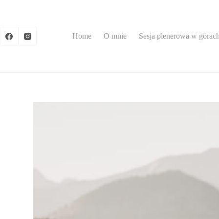
Przejdź
do
treści
Home
O mnie
Sesja plenerowa w górac