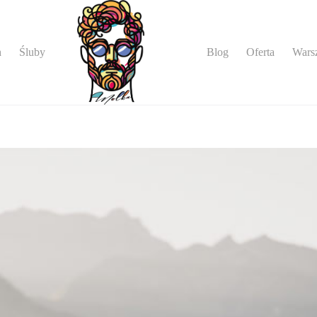
Blog
Oferta
Warsz
h
Śluby