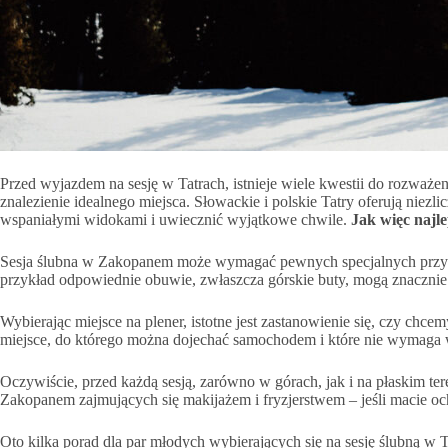
Przed wyjazdem na sesję w Tatrach, istnieje wiele kwestii do rozważen
znalezienie idealnego miejsca. Słowackie i polskie Tatry oferują nie
wspaniałymi widokami i uwiecznić wyjątkowe chwile.
Jak więc najle
Sesja ślubna w Zakopanem może wymagać pewnych specjalnych przygoto
przykład odpowiednie obuwie, zwłaszcza górskie buty, mogą znacznie u
Wybierając miejsce na plener, istotne jest zastanowienie się, czy ch
miejsce, do którego można dojechać samochodem i które nie wymaga 
Oczywiście, przed każdą sesją, zarówno w górach, jak i na płaskim tere
Zakopanem zajmujących się makijażem i fryzjerstwem – jeśli macie och
Oto kilka porad dla par młodych wybierających się na sesję ślubną w T