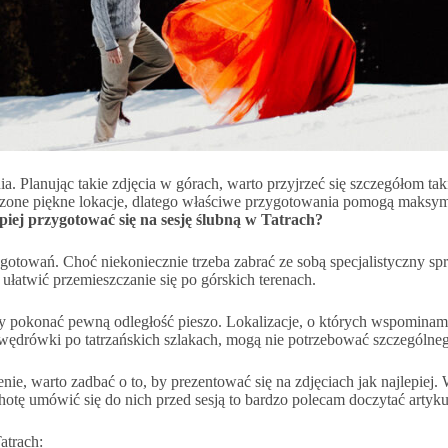
ia. Planując takie zdjęcia w górach, warto przyjrzeć się szczegółom t
zliczone piękne lokacje, dlatego właściwe przygotowania pomogą maksym
piej przygotować się na sesję ślubną w Tatrach?
wań. Choć niekoniecznie trzeba zabrać ze sobą specjalistyczny sprzę
łatwić przemieszczanie się po górskich terenach.
cemy pokonać pewną odległość pieszo. Lokalizacje, o których wspomina
wędrówki po tatrzańskich szlakach, mogą nie potrzebować szczególne
nie, warto zadbać o to, by prezentować się na zdjęciach jak najlepiej.
otę umówić się do nich przed sesją to bardzo polecam doczytać artyku
atrach: