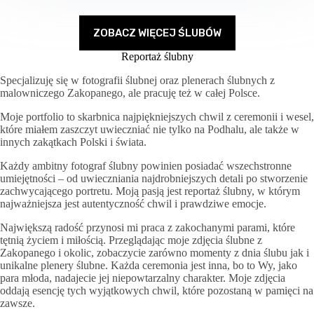
ZOBACZ WIĘCEJ ŚLUBÓW
Reportaż ślubny
Specjalizuję się w fotografii ślubnej oraz plenerach ślubnych z
malowniczego Zakopanego, ale pracuję też w całej Polsce.
Moje portfolio to skarbnica najpiękniejszych chwil z ceremonii i wesel,
które miałem zaszczyt uwieczniać nie tylko na Podhalu, ale także w
innych zakątkach Polski i świata.
Każdy ambitny fotograf ślubny powinien posiadać wszechstronne
umiejętności – od uwieczniania najdrobniejszych detali po stworzenie
zachwycającego portretu. Moją pasją jest reportaż ślubny, w którym
najważniejsza jest autentyczność chwil i prawdziwe emocje.
Największą radość przynosi mi praca z zakochanymi parami, które
tętnią życiem i miłością. Przeglądając moje zdjęcia ślubne z
Zakopanego i okolic, zobaczycie zarówno momenty z dnia ślubu jak i
unikalne plenery ślubne. Każda ceremonia jest inna, bo to Wy, jako
para młoda, nadajecie jej niepowtarzalny charakter. Moje zdjęcia
oddają esencję tych wyjątkowych chwil, które pozostaną w pamięci na
zawsze.