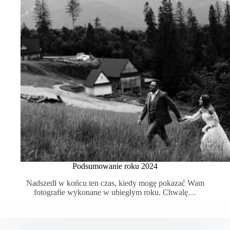
Podsumowanie roku 2024
Nadszedł w końcu ten czas, kiedy mogę pokazać Wam
fotografie wykonane w ubiegłym roku. Chwalę…