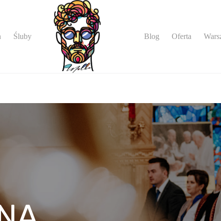
Blog
Oferta
Warsz
h
Śluby
BNA