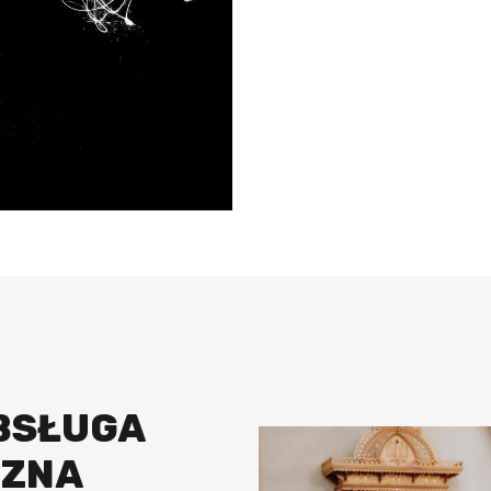
BSŁUGA
CZNA