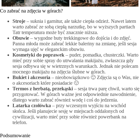
Co zabrać na zdjęcia w górach?
Stroje
– suknia i garnitur, ale także ciepła odzież. Nawet latem
warto zabrać ze sobą ciepłą narzutkę, bo w wyższych partiach
Tatr temperatura może być znacznie niższa.
Obuwie
– wygodne buty trekkingowe do dojścia i do zdjęć.
Panna młoda może zabrać lekkie baleriny na zmianę, jeśli sesja
wymaga ujęć w eleganckim obuwiu.
Kosmetyki do poprawek
– puder, pomadka, chusteczki. Warto
mieć przy sobie spray do utrwalania makijażu, zwłaszcza gdy
sesja odbywa się w wietrznych warunkach. Jednak nie polecam
mocnego makijażu na zdjęcia ślubne w górach.
Bukiet i akcesoria
– nieobowiązkowo 🙂 Zdjęcia są o Was, nie
o akcesoriach które posiadacie 🙂
Termos z herbatą, przekąski
– sesja trwa parę chwil, warto się
przygotować. W górach ważne jest odpowiednie nawodnienie,
dlatego warto zabrać również wodę i coś do jedzenia.
Latarka czołówka
– przy wczesnym wyjściu na wschód
słońca. Jeśli planujecie sesję w miejscach oddalonych od
cywilizacji, warto mieć przy sobie również powerbank na
telefon.
Podsumowanie