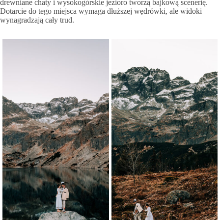
drewniane chaty i wysokogórskie jezioro tworzą bajkową scenerię.
Dotarcie do tego miejsca wymaga dłuższej wędrówki, ale widoki
wynagradzają cały trud.