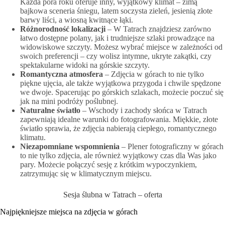
Każda pora roku oferuje inny, wyjątkowy klimat – zimą
bajkowa sceneria śniegu, latem soczysta zieleń, jesienią złote
barwy liści, a wiosną kwitnące łąki.
Różnorodność lokalizacji
– W Tatrach znajdziesz zarówno
łatwo dostępne polany, jak i trudniejsze szlaki prowadzące na
widowiskowe szczyty. Możesz wybrać miejsce w zależności od
swoich preferencji – czy wolisz intymne, ukryte zakątki, czy
spektakularne widoki na górskie szczyty.
Romantyczna atmosfera
– Zdjęcia w górach to nie tylko
piękne ujęcia, ale także wyjątkowa przygoda i chwile spędzone
we dwoje. Spacerując po górskich szlakach, możecie poczuć się
jak na mini podróży poślubnej.
Naturalne światło
– Wschody i zachody słońca w Tatrach
zapewniają idealne warunki do fotografowania. Miękkie, złote
światło sprawia, że zdjęcia nabierają ciepłego, romantycznego
klimatu.
Niezapomniane wspomnienia
– Plener fotograficzny w górach
to nie tylko zdjęcia, ale również wyjątkowy czas dla Was jako
pary. Możecie połączyć sesję z krótkim wypoczynkiem,
zatrzymując się w klimatycznym miejscu.
Sesja ślubna w Tatrach – oferta
Najpiękniejsze miejsca na zdjęcia w górach