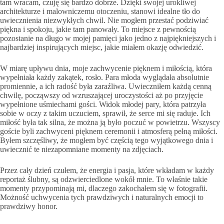
tam wracam, czuję się bardzo dobrze. Dzięki swojej urokliwej
architekturze i malowniczemu otoczeniu, stanowi idealne tło do
uwiecznienia niezwykłych chwil. Nie mogłem przestać podziwiać
piękna i spokoju, jakie tam panowały. To miejsce z pewnością
pozostanie na długo w mojej pamięci jako jedno z najpiękniejszych i
najbardziej inspirujących miejsc, jakie miałem okazję odwiedzić.
W miarę upływu dnia, moje zachwycenie pięknem i miłością, która
wypełniała każdy zakątek, rosło. Para młoda wyglądała absolutnie
promiennie, a ich radość była zaraźliwa. Uwieczniłem każdą cenną
chwilę, począwszy od wzruszającej uroczystości aż po przyjęcie
wypełnione uśmiechami gości. Widok młodej pary, która patrzyła
sobie w oczy z takim uczuciem, sprawił, że serce mi się raduje. Ich
miłość była tak silna, że można ją było poczuć w powietrzu. Wszyscy
goście byli zachwyceni pięknem ceremonii i atmosferą pełną miłości.
Byłem szczęśliwy, że mogłem być częścią tego wyjątkowego dnia i
uwiecznić te niezapomniane momenty na zdjęciach.
Przez cały dzień czułem, że energia i pasja, które wkładam w każdy
reportaż ślubny, są odzwierciedlone wokół mnie. To właśnie takie
momenty przypominają mi, dlaczego zakochałem się w fotografii.
Możność uchwycenia tych prawdziwych i naturalnych emocji to
prawdziwy honor.