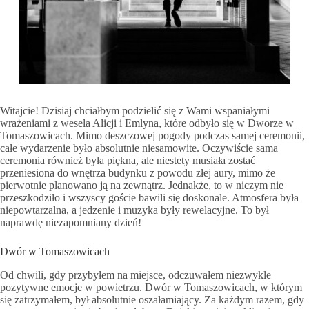
Witajcie! Dzisiaj chciałbym podzielić się z Wami wspaniałymi
wrażeniami z wesela Alicji i Emlyna, które odbyło się w Dworze w
Tomaszowicach. Mimo deszczowej pogody podczas samej ceremonii,
całe wydarzenie było absolutnie niesamowite. Oczywiście sama
ceremonia również była piękna, ale niestety musiała zostać
przeniesiona do wnętrza budynku z powodu złej aury, mimo że
pierwotnie planowano ją na zewnątrz. Jednakże, to w niczym nie
przeszkodziło i wszyscy goście bawili się doskonale. Atmosfera była
niepowtarzalna, a jedzenie i muzyka były rewelacyjne. To był
naprawdę niezapomniany dzień!
Dwór w Tomaszowicach
Od chwili, gdy przybyłem na miejsce, odczuwałem niezwykle
pozytywne emocje w powietrzu. Dwór w Tomaszowicach, w którym
się zatrzymałem, był absolutnie oszałamiający. Za każdym razem, gdy